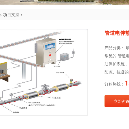
>
项目支持
>
管道电伴
产品分类： 
常见的 管道
助保护系统，
防冻、抗凝的
1
订购热线：
立即咨