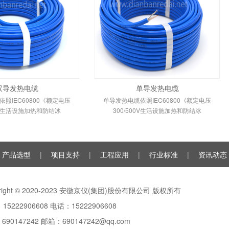
双导发热电缆
单导发热电缆
照IEC60800《额定电压
单导发热电缆依照IEC60800《额定电压
00V生活设施加热和防结冰
300/500V生活设施加热和防结冰
产品选型
|
项目支持
|
工程应用
|
行业标准
|
资讯动态
yright © 2020-2023 安徽京仪(集团)股份有限公司 版权所有
15222906608 电话：15222906608
：
690147242
邮箱：690147242@qq.com