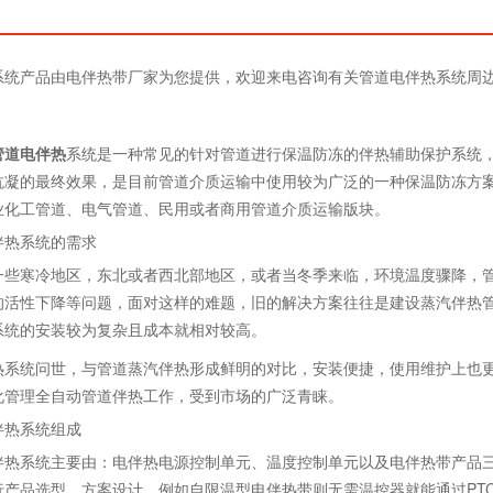
系统产品由电伴热带厂家为您提供，欢迎来电咨询有关管道电伴热系统周
管道电伴热
系统是一种常见的针对管道进行保温防冻的伴热辅助保护系统
抗凝的最终效果，是目前管道介质运输中使用较为广泛的一种保温防冻方
业化工管道、电气管道、民用或者商用管道介质运输版块。
伴热系统的需求
一些寒冷地区，东北或者西北部地区，或者当冬季来临，环境温度骤降，
的活性下降等问题，面对这样的难题，旧的解决方案往往是建设蒸汽伴热
系统的安装较为复杂且成本就相对较高。
热系统问世，与管道蒸汽伴热形成鲜明的对比，安装便捷，使用维护上也
化管理全自动管道伴热工作，受到市场的广泛青睐。
伴热系统组成
伴热系统主要由：电伴热电源控制单元、温度控制单元以及电伴热带产品
行产品选型、方案设计。例如自限温型电伴热带则无需温控器就能通过PT