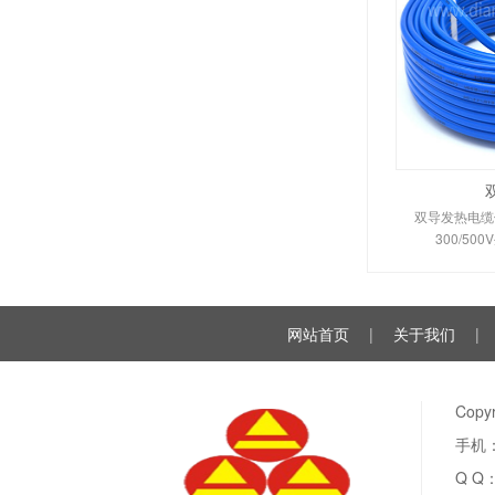
双导发热电缆依
300/5
网站首页
|
关于我们
|
Cop
手机：
Q Q