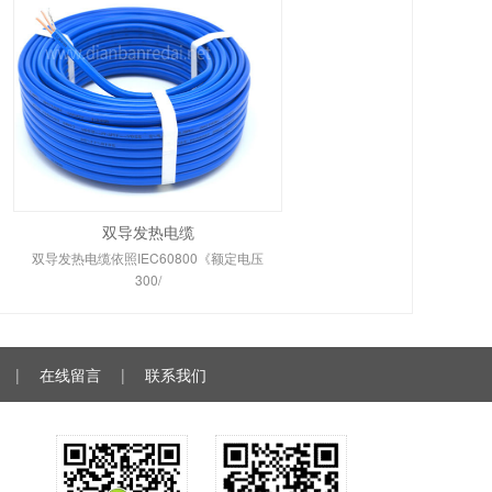
双导发热电缆
双导发热电缆依照IEC60800《额定电压
300/
|
在线留言
|
联系我们