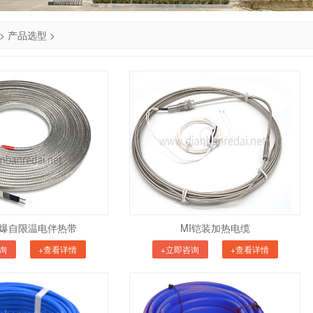
>
产品选型
>
爆自限温电伴热带
MI铠装加热电缆
询
+查看详情
+立即咨询
+查看详情