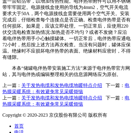
盖一层铝箔带，以增加传热性能。电伴热带附件可以用不锈钢
带牢牢固定。电源接线盒使用的导线为4mm2，空气开关电流
要求大于50A，两个电源接线盒需要使用两个空气开关。安装
完成后，仔细检查每个连接点是否正确。检查电伴热带是否有
任何损坏。如果是，应该立即处理。一切正常后，应使用220
伏交流电检查加热情况:加热是否不均匀？或者不发烧？应沿
着电伴热带用手小心触摸罐体。一切正常后，电伴热带应通电
72小时，然后按上述方法再次检查。当没有问题时，罐体应保
温。绝缘时不应损坏电伴热带的表面。绝缘材料应密封，不得
有缝隙。
本条“储罐电伴热带安装施工方法”来源于电伴热带官方网
站，其与电伴热或编辑整理相关的信息源网络应为原创。
上一篇：
关于发热电缆和发热电缆地暖特点介绍
下一篇：
电
热膜采暖系统：有效避免常见采暖烦恼
上一篇：
关于发热电缆和发热电缆地暖特点介绍
下一篇：
电
热膜采暖系统：有效避免常见采暖烦恼
Copyright © 2020-2023 京仪股份有限公司 版权所有
首页
电话