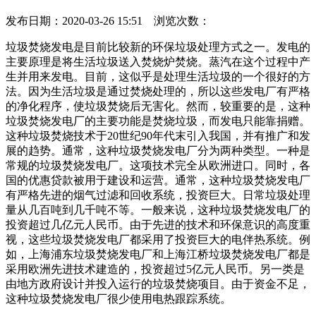
发布日期：2020-03-26 15:51 浏览次数：
垃圾焚烧发电是目前比较新的环保垃圾处理方式之一。发电的
主要原理是将生活垃圾送入焚烧炉焚烧。蒸汽在这个过程中产
生并用来发电。目前，这似乎是处理生活垃圾的一个很好的方
法。因为生活垃圾是通过焚烧处理的，所以这些发电厂有严格
的净化程序，使垃圾焚烧后无害化。然而，较重要的是，这种
垃圾焚烧发电厂的主要功能是焚烧垃圾，而发电只能靠捐赠。
这种垃圾焚烧技术于20世纪90年代末引入我国，并有推广和发
展的趋势。通常，这种垃圾焚烧发电厂分为两种类型。一种是
常规的垃圾焚烧发电厂。这项技术完全从欧洲进口。同时，各
国的优惠贷款被用于建设和运营。通常，这种垃圾焚烧发电厂
有严格先进的烟气过滤和回收系统，投资巨大。日常垃圾处理
量从几百吨到几千吨不等。一般来说，这种垃圾焚烧发电厂的
投资超过几亿元人民币。由于先进的技术和环保意识的高度重
视，这些垃圾焚烧发电厂都采用了投资巨大的电伴热系统。例
如，上海浦东垃圾焚烧发电厂和上海江桥垃圾焚烧发电厂都是
采用欧洲先进技术建造的，投资超过5亿元人民币。另一类是
由地方政府设计并投入运行的垃圾焚烧项目。由于资金不足，
这种垃圾焚烧发电厂很少使用电热跟踪系统。