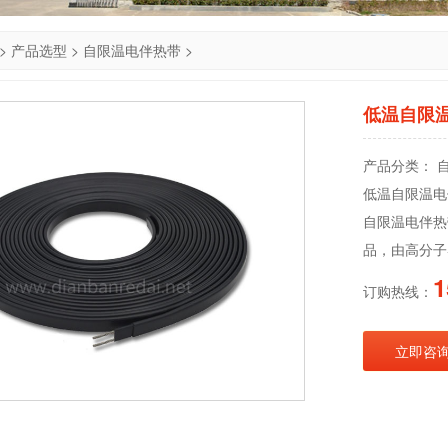
>
产品选型
>
自限温电伴热带
>
低温自限
产品分类： 
低温自限温电
自限温电伴热
品，由高分子
1
订购热线：
立即咨