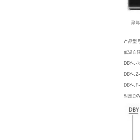
聚烯烃、阻
产品型
低温自
DBY-J
DBY-J
DBY-J
对应DX