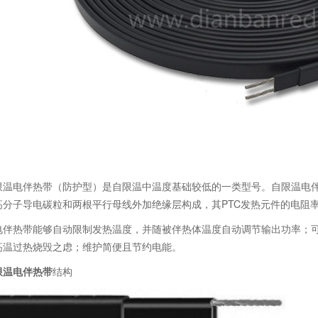
限温电伴热带（防护型）是自限温中温度基础较低的一类型号。自限温电
高分子导电碳粒和两根平行母线外加绝缘层构成，其PTC发热元件的电阻
电伴热带能够自动限制发热温度，并随被伴热体温度自动调节输出功率；
高温过热烧毁之虑；维护简便且节约电能。
限温电伴热带
结构