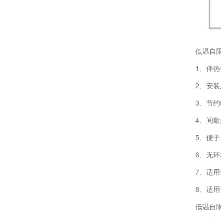
低温自
1、伴
2、安
3、节约
4、间
5、便
6、无
7、适
8、适
低温自