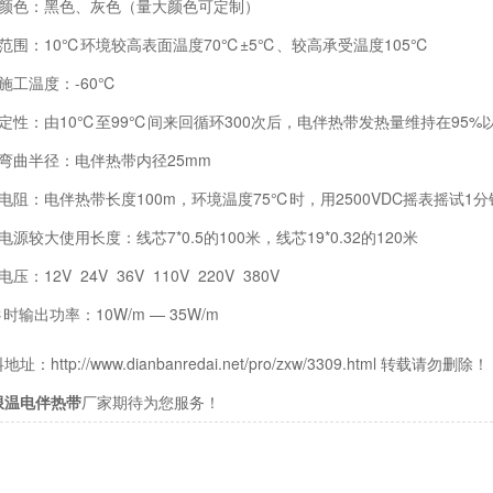
规颜色：黑色、灰色（量大颜色可定制）
范围：10℃环境较高表面温度70℃±5℃、较高承受温度105℃
施工温度：-60℃
定性：由10℃至99℃间来回循环300次后，电伴热带发热量维持在95%
弯曲半径：电伴热带内径25mm
电阻：电伴热带长度100m，环境温度75℃时，用2500VDC摇表摇试1
电源较大使用长度：线芯7*0.5的100米，线芯19*0.32的120米
压：12V 24V 36V 110V 220V 380V
℃时输出功率：10W/m — 35W/m
：http://www.dianbanredai.net/pro/zxw/3309.html 转载请勿删除！
限温电伴热带
厂家期待为您服务！