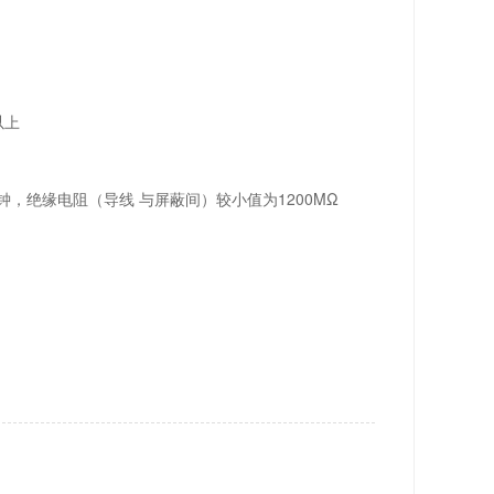
以上
分钟，绝缘电阻（导线 与屏蔽间）较小值为1200MΩ