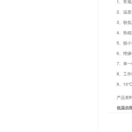
1、常
2、温度
3、较低
4、热稳
5、较小
6、绝缘
7、单一
8、工作电
9、10
产品资料地址
低温自