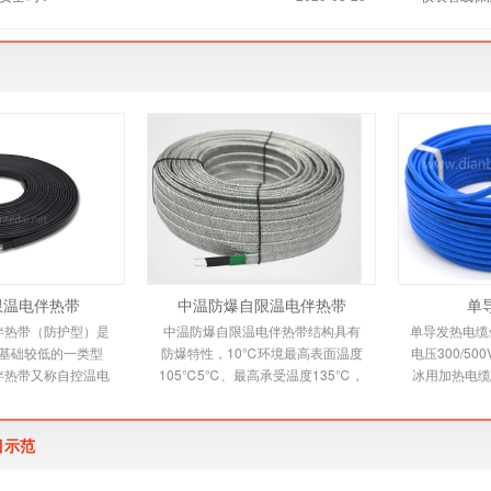
限温电伴热带
中温防爆自限温电伴热带
单
伴热带（防护型）是
中温防爆自限温电伴热带结构具有
单导发热电缆依
基础较低的一类型
防爆特性，10℃环境最高表面温度
电压300/5
伴热带又称自控温电
105℃5℃、最高承受温度135℃，
冰用加热电缆
新一代唯一带状恒温
自限温电伴热带又称自控温电伴热
缆适用范围 
品，由高分子
带，它是新一代唯一带
烯绝缘
目示范