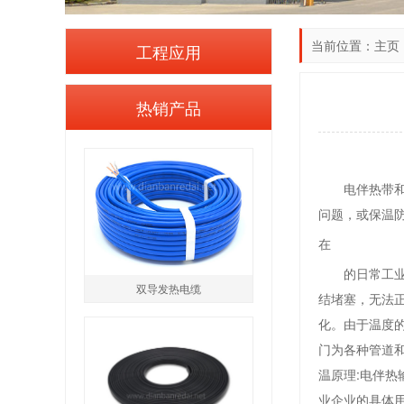
当前位置：
主页
工程应用
热销产品
电伴热带
问题，或保温
在
的日常工
双导发热电缆
结堵塞，无法
化。由于温度
门为各种管道
温原理:电伴
业企业的具体