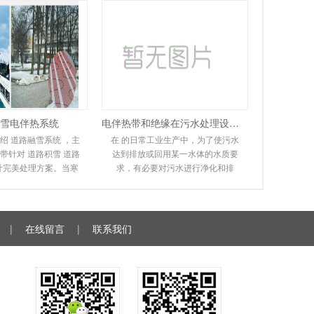
雪电伴热系统
电伴热带和绝缘在污水处理设备中的应用
绍 道路融雪系统 ，主
在 的日常工业生产中，为了使污水
带针对 道路积雪 道路
达到排放或回用某一水体的水质要
计完美处理方案。当寒
求，有必要对污水进行净化和排
道路坡道上会形成冰
放。在实际操作过程中，会遇到排
，很容易滑倒
污管道冻结堵塞，无
|
在线留言
|
联系我们