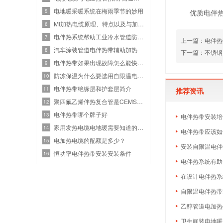
电地暖采暖系统在梅雨季节的妙用
优质电伴
5
MI加热电缆原理、特点以及与加热管的比
6
电伴热系统帮助工业冷水管道防冻保温
7
上一篇：
电伴热
汽车涂装管道电伴热带辅助加热
8
下一篇：
不锈钢
电伴热带如果出现故障怎么能快速找出故
9
防冻保温为什么要选用自限温电伴热带
10
电伴热带绝缘层和护套层简介
11
推荐资讯
聚四氟乙烯伴热复合管是CEMS烟气在线收集
12
电伴热带哪个牌子好
13
电伴热带安装培
家用发热电缆电地暖需要知道的常识
14
电伴热带应该如
电加热电缆的配额是多少？
15
安装自限温电伴
恒功率电伴热带安装安装条件
16
电伴热系统有助
在设计电伴热系
自限温电伴热带
乙醇管道电加热
卫生间装电地暖