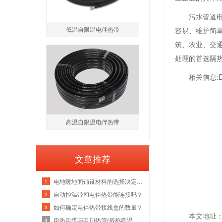
污水管道电
低温自限温电伴热带
容易、维护简
筑、农业、交
处理的首选隔
相关信息:
高温自限温电伴热带
文章推荐
电地暖地面铺设材料的选择决定电地暖的
1
自动控温带和电伴热带能连接吗？
2
如何确定电伴热带接线盒的数量？
3
本文地址：htt
电热电缆与电加热管(俗称高温电伴热带
4