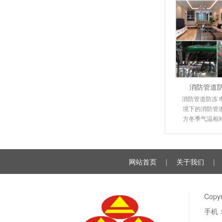
消防管道
消防管道防冻 
境下的消防管
方冬季气温相
送管道都不同
裂，给
网站首页
|
关于我们
|
Cop
手机：