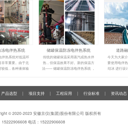
防冻电伴热系统
储罐保温防冻电伴热系统
道路融
电伴热系统对低温环
传统的储罐保温采用蒸汽或热水伴
今天为大家介
道非常重要。由于北
热，但保温效果不好。新的保温方
要使用电伴热
对较低，各种液体输
法—— 储罐保温防冻电伴热系统 ，
结冰 进行设
程度地冻结甚至爆
电伴热保温系统环保且易于安装。
潮来临时，
人们的工作和
由于其高性能和
雪
产品选型
|
项目支持
|
工程应用
|
行业标准
|
资讯动态
yright © 2020-2023 安徽京仪(集团)股份有限公司 版权所有
15222906608 电话：15222906608