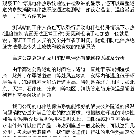
观察工作情况电伴热系统通过在检测站的显示，还可以调整隧
道的参数消防电伴热系统通过检测站，如设定温度、温度滞后
等。，非常方便实用。
测试站的工作人员也可以强行启动电伴热特殊情况下加热
(温度控制装置无法正常工作),无需到现场手动加热。也就是
说，保证了工作人员的安全并节省了时间。隧道消防电伴热绝
缘方法是迄今为止较快和较有效的绝缘系统。
高速公路隧道的应用消防电伴热智能遥控系统及分析
由于高速公路隧道的封闭性，隧道一直处于寒冷潮湿状
态。此外，冬季隧道进口等处风速较高，实际内部温度低于环
境温度，冻结概率为消防管道更高。特别是在北方地区，如北
京、天津、石家庄、张家口等地区，消防管道防冻保温是隧道
初建时需要解决的问题。
我们公司的电伴热保温系统能很好的解决公路隧道的保温
问题消防管道并满足管道的防冻要求。根据隧道环境的特殊性
和温度保持(介质温度保持在0度以上)、自限温或恒功率的要
求电伴热可以使用产品。考虑到隧道一般比较长，可以达到几
公里，考虑到安装简单，我们建议您使用特殊的电伴热高速公