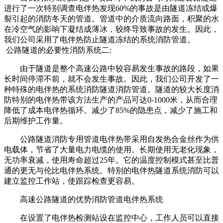
进行了一次特别调查电伴热发现60%的事故是由隧道冻结或爆
裂引起的消防冬天的管道。管道中的介质流向路面，积聚的水
在冷空气的影响下凝结成薄冰，较终导致事故的发生。因此，
我们公司采用了电伴热防止隧道冻结的系统消防管道。
公路隧道的必要性消防系统二:
由于隧道是整个高速公路中较容易发生事故的路段，如果
长时间停滞不前，就不会发生事故。因此，我们公司开发了一
种特殊的电伴热的系统消防隧道消防管道。隧道的较大长度消
防特别的电伴热带该方法生产的产品可达0-1000米，从而合理
降低了成本电伴热循环。减少了85%的隐患点，减少了施工和
后期维护工作量。
公路隧道消防专用管道电伴热带采用自发热合金丝作为供
电载体，节省了大量电力电缆的使用。长期使用无老化现象，
无功率衰减，使用寿命超过25年。它的温度控制模式甚至比普
通的更无与伦比电伴热系统。特别的电伴热隧道系统消防可以
建立监控工作站，使跟踪检查更容易。
高速公路隧道的优势消防管道电伴热系统
在设置了电伴热检测站设在监控中心，工作人员可以直接