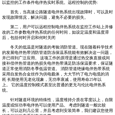
以监控的工作条件电伴热实时系统。远程控制的优势:
首先，当高速公路隧道电伴热系统出现故障时，可以及时
发现故障情况，解决问题，避免不必要的损失。
第二，用户可以远程控制电伴热系统在监控工作站上并修
改的工作参数电伴热系统的任何时间，如设定温度和温度滞
后，包括何时开启和何时关闭
冬天的低温是对隧道的考验消防管道。现在随着科学技术
的发展电伴热带消防管道防冻保温系统能有效解决这一问题，
并已得到广泛应用。 这项工作的原理是通过热交换直接或间
接补偿伴热管道的热损失电伴热带满足防冻保温要求，保证隧
道正常使用消防冬季低温管道。
消防管道绝缘电伴热带系统
采用自发热合金丝作为供电载体，大大节约了电力电缆的消
耗 长期使用无老化现象，无功率衰减，使用寿命25年以
上。 它的温度控制模式甚至比普通的更无与伦比电伴热系
统。
针对隧道环境的特殊性，温度维持介质在零度以上，自限
温度或恒功率电伴热可以使用产品。 考虑到隧道一般比较
长，可以达到几公里，并且考虑到安装简单，我们建议您使用