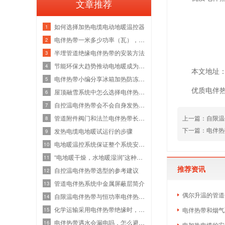
文章推荐
如何选择加热电缆电动地暖温控器
1
电伴热带一米多少功率（瓦），怎么计算
2
半埋管道绝缘电伴热带的安装方法
3
节能环保大趋势推动电地暖成为现代家庭
4
本文地址：htt
电伴热带小编分享冰箱加热防冻装置
5
优质电伴
屋顶融雪系统中怎么选择电伴热带的型号
6
自控温电伴热带会不会自身发热而烧毁？
7
上一篇：
自限温
管道附件阀门和法兰电伴热带长度计算公
8
下一篇：
电伴热
发热电缆电地暖试运行的步骤
9
电地暖温控系统保证整个系统安全智能运
10
“电地暖干燥，水地暖湿润”这种说法是
11
推荐资讯
自控温电伴热带选型的参考建议
12
管道电伴热系统中金属屏蔽层简介
13
偶尔升温的管道
自限温电伴热带与恒功率电伴热带的区别
14
化学运输采用电伴热带绝缘时，应考虑防
电伴热带和烟气
15
电伴热带遇水会漏电吗，怎么避免水汽呢
16
电加热电缆的安