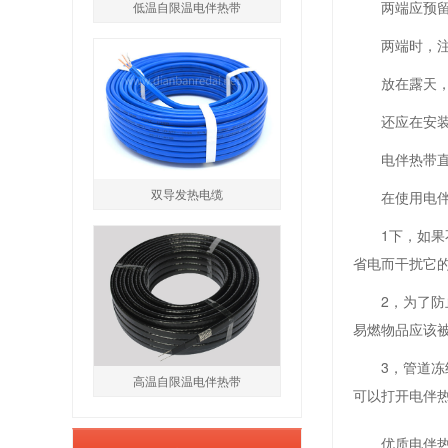
两端应预
低温自限温电伴热带
两端时，
放在露天
还应在安
电伴热带
双导发热电缆
在使用电
1下，如
省电而干扰它
2，为了
易燃物品应该
3，管道
高温自限温电伴热带
可以打开电伴
优质电伴