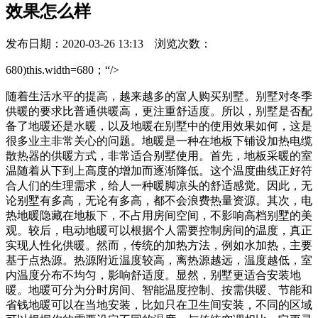
效果怎么样
发布日期：2020-03-26 13:13 浏览次数：
680)this.width=680；“/>
随着生活水平的提高，越来越多的富人购买别墅。别墅对冬季
供暖的要求比普通供暖高，更注重舒适度。所以，别墅是否配
备了地暖还是水暖，以及地暖在别墅中的使用效果如何，这是
很多业主非常关心的问题。地暖是一种在地板下铺设加热电缆
散热器的供暖方式，非常适合别墅使用。首先，地板采暖的室
温随着从下到上高度的增加而逐渐降低。这个温度曲线正好符
合人们的生理需求，给人一种暖脚凉头的舒适感觉。因此，无
论别墅有多高，无论有多高，都不会浪费热量资源。其次，电
热地暖隐藏在地板下，不占用房间空间，不影响高档别墅的美
观。较后，电动地暖可以根据个人需要控制房间的温度，真正
实现人性化供暖。然而，传统的加热方法，例如水加热，主要
基于点热源。热源附近温度较高，离热源越远，温度越低，室
内温度分布不均匀，影响舒适度。显然，别墅更适合安装地
暖。地暖可分为分时房间、智能温度控制、按需供暖、节能和
省钱地暖可以在当地安装，比如只在卫生间安装，不同的区域