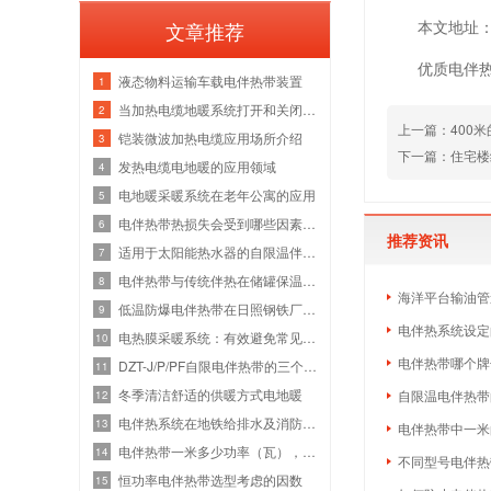
本文地址：htt
文章推荐
优质电伴
液态物料运输车载电伴热带装置
1
当加热电缆地暖系统打开和关闭时，或者
2
上一篇：
400
铠装微波加热电缆应用场所介绍
3
下一篇：
住宅楼
发热电缆电地暖的应用领域
4
电地暖采暖系统在老年公寓的应用
5
电伴热带热损失会受到哪些因素影响呢，
6
推荐资讯
适用于太阳能热水器的自限温伴热带防冻
7
电伴热带与传统伴热在储罐保温中的比较
8
海洋平台输油管
低温防爆电伴热带在日照钢铁厂管道伴热
9
电伴热系统设定
电热膜采暖系统：有效避免常见采暖烦恼
10
电伴热带哪个牌
DZT-J/P/PF自限电伴热带的三个温度水平
11
冬季清洁舒适的供暖方式电地暖
自限温电伴热带
12
电伴热系统在地铁给排水及消防管道中的
13
电伴热带中一米
电伴热带一米多少功率（瓦），怎么计算
14
不同型号电伴热
恒功率电伴热带选型考虑的因数
15