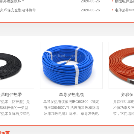
带外绝缘损坏？
2020-03-26
根据电伴热
防火环保安全型电伴热带
2020-03-26
电伴热带中
限温电伴热带
单导发热电缆
并联恒
伴热带（防护型）是
单导发热电缆依照IEC60800《额定
并联恒功率
基础较低的一类型
电压300/500V生活设施加热和防结
相恒功率及
伴热带又称自控温电
冰用加热电缆》标准。 单导发热电
带，它们结
新一代唯一带状恒温
缆适用范围 本规范适用于交联聚乙
下文详细介
品，由高分子
烯绝缘，铝带屏蔽，防
是由
目示范