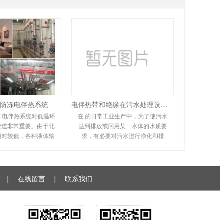
防冻电伴热系统
电伴热带和绝缘在污水处理设备中的应用
 电伴热系统对低温环
在 的日常工业生产中，为了使污水
管道非常重要。由于北
达到排放或回用某一水体的水质要
相对较低，各种液体输
求，有必要对污水进行净化和排
同程度地冻结甚至爆
放。在实际操作过程中，会遇到排
给人们的工作和
污管道冻结堵塞，无
|
在线留言
|
联系我们