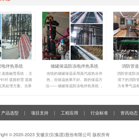
雪电伴热系统
储罐保温防冻电伴热系统
消防管道
 道路融雪系统 ，主
传统的储罐保温采用蒸汽或热水伴
消防管道防冻
针对 道路积雪 道路
热，但保温效果不好。新的保温方
境下的消防
完美处理方案。当寒
法—— 储罐保温防冻电伴热系统 ，
方冬季气温
路坡道上会形成冰
电伴热保温系统环保且易于安装。
送管道都不
很容易滑倒
由于其高性能和
裂，
产品选型
|
项目支持
|
工程应用
|
行业标准
|
资讯动态
yright © 2020-2023 安徽京仪(集团)股份有限公司 版权所有