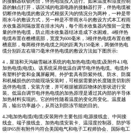
的接触器联锁闭合，伴热电缆投入运行。如果温度和湿度控制
器的触点打开，该区域的电源电路的接触器打开，伴热电缆被
切断伴热电缆的敷设方式根据天沟的情况分为两种，一种是带
雨水斗的敷设方式，另一种是不带雨水斗的敷设方式本工程雨
水收集器间隔放置在排水沟内，每个雨水收集器内预留一定数
量的伴热电缆，防止雨水收集器结冰造成下水困难。4根伴热
电缆布置在檐槽底部，宽度为600毫米，3根伴热电缆布置在檐
槽底部，每两根伴热电缆之间的距离为150毫米，两侧伴热电
缆分别距左右墙75毫米伴热电缆的敷设方法如下图所示:
4，屋顶和天沟融雪融冰系统的电加热电缆(电缆)及附件4.1电
加热电缆(电缆)。该系统采用低温自调节电伴热电缆。电缆外
有塑料护套和金属屏蔽网。外护套具有防紫外线、防水、防腐
和机械损伤的功能现场安装时，可根据需要的长度随意切割所
选伴热电缆，安装方便，并可根据被跟踪物体的形状进行安
装。低温自调节电伴热电缆的加热原理是通过其内部的半导体
加热材料实现的。它的特性随着温度的变化而变化。温度越
高，输出功率越小，从而达到防冻节能的目的。
4.2电加热电缆(电缆)安装附件主要包括:电源接线盒、中间接
线盒、端子接线盒、加热电缆安装卡、温湿度控制器、防护等
级IP65所有附件均符合美国电气和电子工程师协会、国际电工