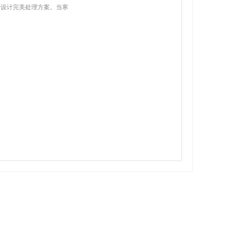
行设计完美处理方案。当寒
时，道路坡道上会形成冰
雪，很容易滑倒