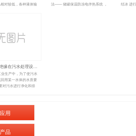
温相对较低，各种液体输
法—— 储罐保温防冻电伴热系统 ，
结冰 进
不同程度地冻结甚至爆
电伴热保温系统环保且易于安装。
潮来临
，给人们的工作和
由于其高性能和
电伴热带和绝缘在污水处理设备中的应用
工业生产中，为了使污水
或回用某一水体的水质要
要对污水进行净化和排
际操作过程中，会遇到排
管道冻结堵塞，无
应用
产品