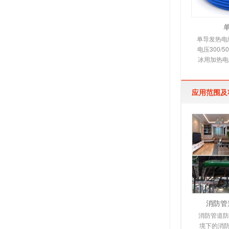
单导发热电缆
电压300/
冰用加热电
缆适用范围
烯绝
应用范围及
消防管
消防管道防
境下的消