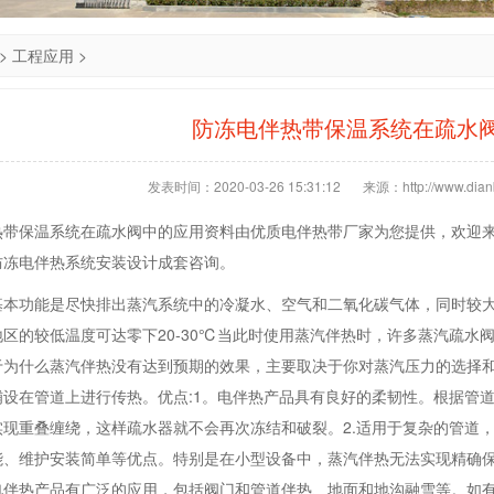
>
工程应用
>
防冻电伴热带保温系统在疏水
发表时间：2020-03-26 15:31:12
来源：http://www.dianb
热带保温系统在疏水阀中的应用资料由优质电伴热带厂家为您提供，欢迎
防冻电伴热系统安装设计成套咨询。
基本功能是尽快排出蒸汽系统中的冷凝水、空气和二氧化碳气体，同时较
区的较低温度可达零下20-30℃当此时使用蒸汽伴热时，许多蒸汽疏水
于为什么蒸汽伴热没有达到预期的效果，主要取决于你对蒸汽压力的选择
铺设在管道上进行传热。优点:1。电伴热产品具有良好的柔韧性。根据管
现重叠缠绕，这样疏水器就不会再次冻结和破裂。2.适用于复杂的管道，
能、维护安装简单等优点。特别是在小型设备中，蒸汽伴热无法实现精确
电伴热产品有广泛的应用，包括阀门和管道伴热、地面和地沟融雪等。如有