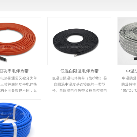
恒功率电伴热带
低温自限温电伴热带
中温
率电热带通常又被分为单
低温自限温电伴热带（防护型）是
中温防爆
及三芯并联恒功率电伴热
自限温中温度基础较低的一类型
防爆特性
结构不同参数也不同，见
号。自限温电伴热带又称自控温电
105℃5
介绍。并联恒功率电热带
伴热带，它是新一代唯一带状恒温
自限温电
由多个发热节在
电热产品，由高分子
带