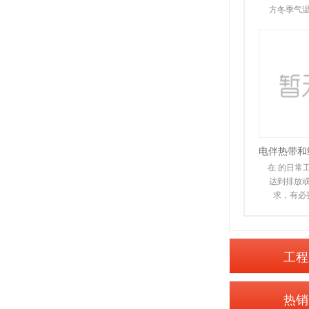
方冬季气
送管道都
裂
在 的日常
达到排放
求，有必
放。在实
污
工程
热销