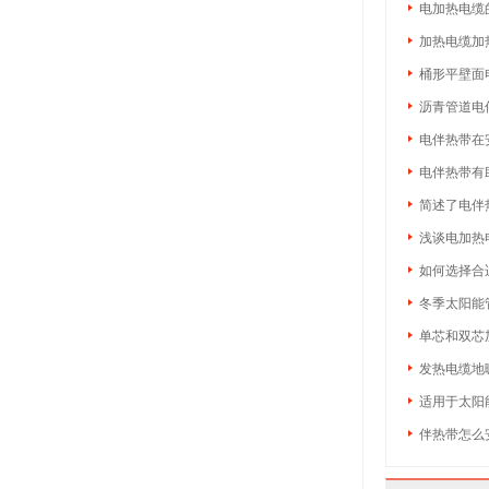
电加热电缆
加热电缆加
桶形平壁面
沥青管道电
电伴热带在
电伴热带有
简述了电伴
浅谈电加热
如何选择合
冬季太阳能
单芯和双芯
发热电缆地
适用于太阳
伴热带怎么