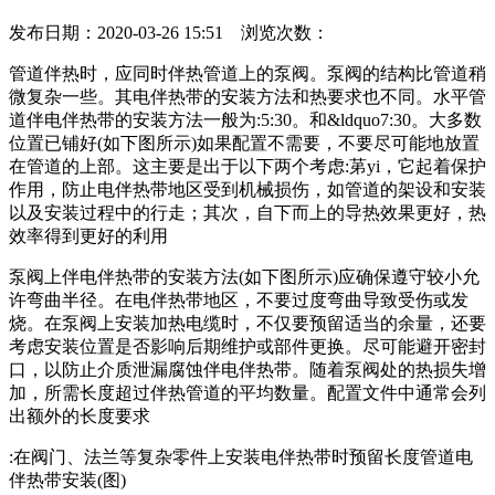
发布日期：2020-03-26 15:51 浏览次数：
管道伴热时，应同时伴热管道上的泵阀。泵阀的结构比管道稍
微复杂一些。其电伴热带的安装方法和热要求也不同。水平管
道伴电伴热带的安装方法一般为:5:30。和&ldquo7:30。大多数
位置已铺好(如下图所示)如果配置不需要，不要尽可能地放置
在管道的上部。这主要是出于以下两个考虑:苐yi，它起着保护
作用，防止电伴热带地区受到机械损伤，如管道的架设和安装
以及安装过程中的行走；其次，自下而上的导热效果更好，热
效率得到更好的利用
泵阀上伴电伴热带的安装方法(如下图所示)应确保遵守较小允
许弯曲半径。在电伴热带地区，不要过度弯曲导致受伤或发
烧。在泵阀上安装加热电缆时，不仅要预留适当的余量，还要
考虑安装位置是否影响后期维护或部件更换。尽可能避开密封
口，以防止介质泄漏腐蚀伴电伴热带。随着泵阀处的热损失增
加，所需长度超过伴热管道的平均数量。配置文件中通常会列
出额外的长度要求
:在阀门、法兰等复杂零件上安装电伴热带时预留长度管道电
伴热带安装(图)